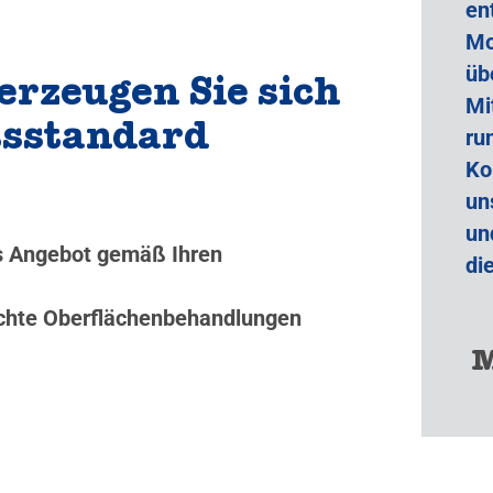
en
Mo
üb
erzeugen Sie sich
Mi
tsstandard
ru
Ko
un
un
es Angebot gemäß Ihren
di
nschte Oberflächenbehandlungen
M