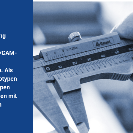
ung
D/CAM-
. Als
totypen
ppen
ten mit
m