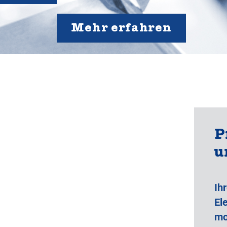
Mehr erfahren
P
u
Ih
El
mo