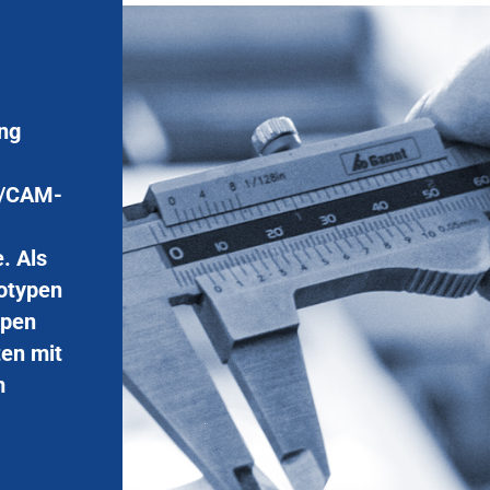
ung
D/CAM-
. Als
totypen
ppen
ten mit
m