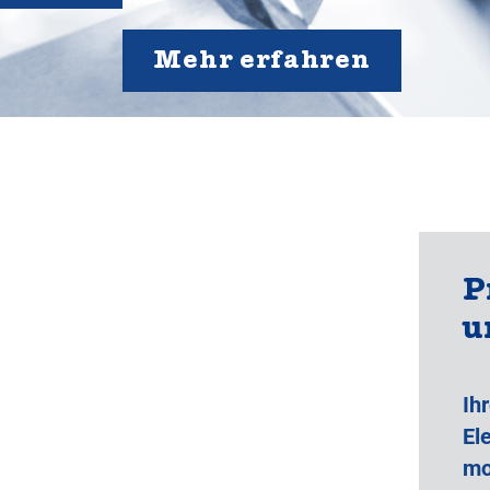
Mehr erfahren
P
u
Ih
El
mo