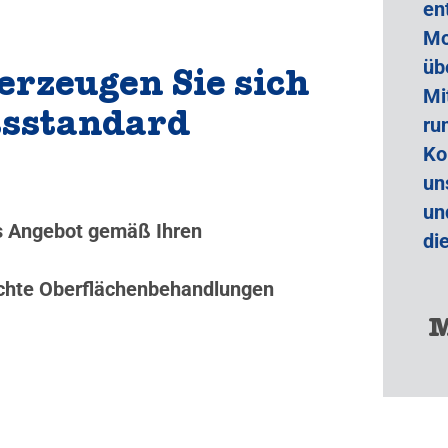
en
Mo
üb
erzeugen Sie sich
Mi
tsstandard
ru
Ko
un
un
es Angebot gemäß Ihren
di
nschte Oberflächenbehandlungen
M