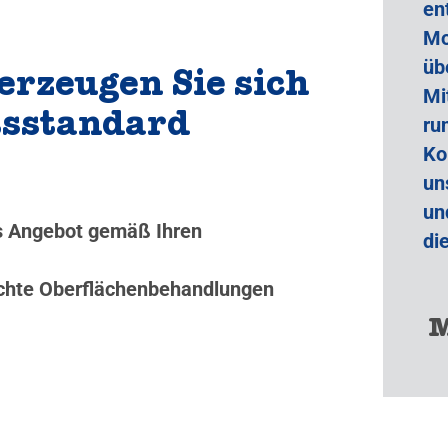
en
Mo
üb
erzeugen Sie sich
Mi
tsstandard
ru
Ko
un
un
es Angebot gemäß Ihren
di
nschte Oberflächenbehandlungen
M