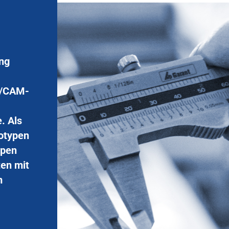
ung
D/CAM-
. Als
totypen
ppen
ten mit
m