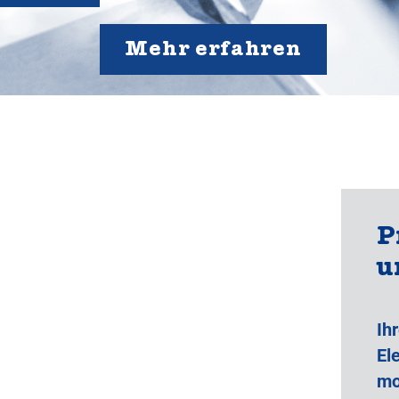
Mehr erfahren
P
u
Ih
El
mo