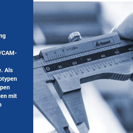
ung
D/CAM-
. Als
totypen
ppen
ten mit
m