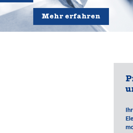
Mehr erfahren
P
u
Ih
El
mo