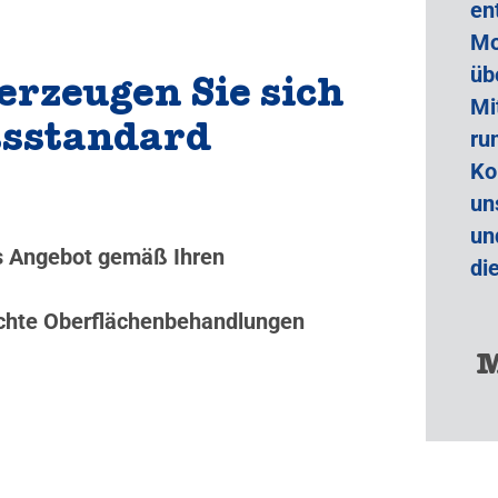
en
Mo
üb
erzeugen Sie sich
Mi
tsstandard
ru
Ko
un
un
es Angebot gemäß Ihren
di
nschte Oberflächenbehandlungen
M